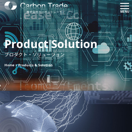
メ
MENU
ニ
ュ
ー
Product Solution
プロダクト・ソリューション
Home
>
Products & Solution