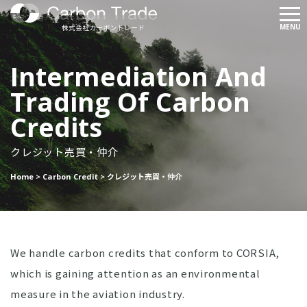
メ
MENU
ニ
ュ
Intermediation And
ー
Trading Of Carbon
Credits
クレジット売買・仲介
Home
>
Carbon Credit
>
クレジット売買・仲介
We handle carbon credits that conform to CORSIA,
which is gaining attention as an environmental
measure in the aviation industry.